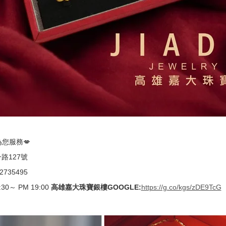
您服務💋
路127號
2735495
0～ PM 19:00
高雄嘉大珠寶銀樓GOOGLE:
https://g.co/kgs/zDE9TcG