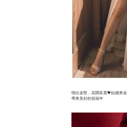
情比金堅，花開富貴💝結婚黃
帶來美好的祝福🌹