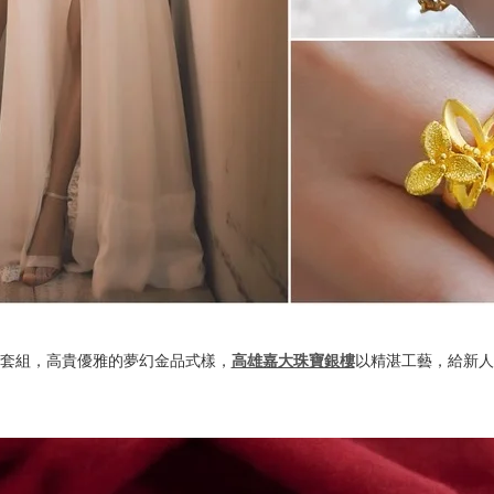
金套組，高貴優雅的夢幻金品式樣，
高雄嘉大珠寶銀樓
以精湛工藝，給新人