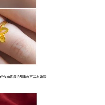
們金光燦爛的甜蜜飾言😊為婚禮