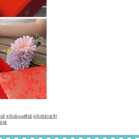
婚戒
#高雄gia鑽戒
#高雄鉑金對
銀樓