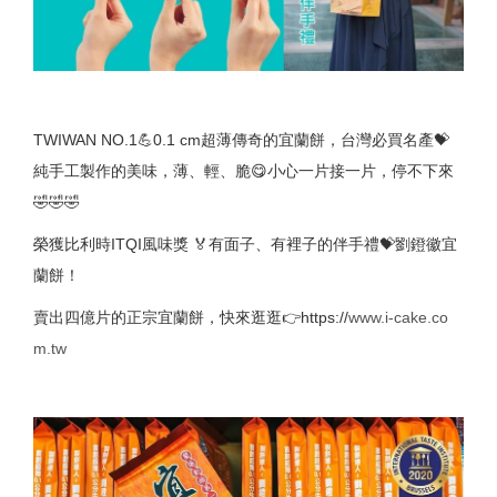
TWIWAN NO.1💪0.1 cm超薄傳奇的宜蘭餅，台灣必買名產💝
純手工製作的美味，薄、輕、脆😋小心一片接一片，停不下來
🤣🤣🤣
榮獲比利時ITQI風味獎 🏅有面子、有裡子的伴手禮💝劉鐙徽宜
蘭餅！
賣出四億片的正宗宜蘭餅，快來逛逛👉https://
www.i-cake.co
m.tw