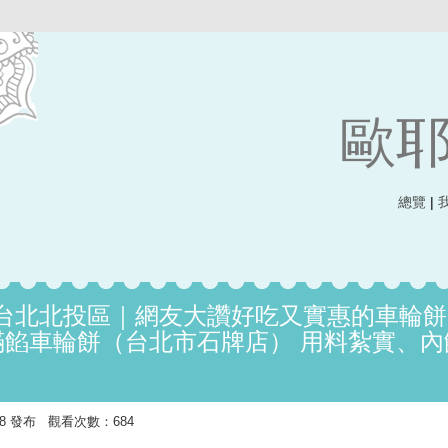
歐耶
總覽
|
台北北投區｜網友大讚好吃又實惠的車輪餅
漿滿餡車輪餅（台北市石牌店） 用料紮實、內
6:28 發布 觀看次數：684