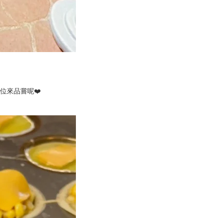
位來品嘗呢❤️