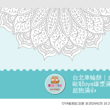
台北車輪餅｜
歐耶oya爆
超飽滿👍
OYA歐耶紅豆餅 於2024/6/25 1