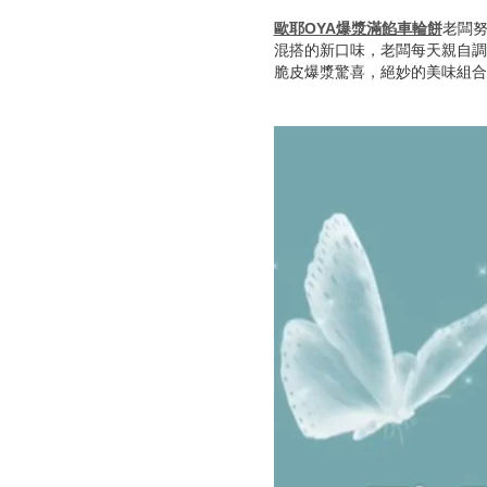
歐耶OYA爆漿滿餡車輪餅
老闆努
混搭的新口味，老闆每天親自調
脆皮爆漿驚喜，絕妙的美味組合