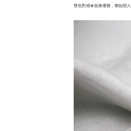
雙色對戒💎低奢優雅，猶如戀