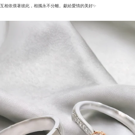
人互相依偎著彼此，相攜永不分離。獻給愛情的美好✨