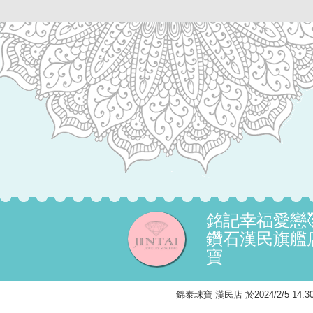
銘記幸福愛戀
鑽石漢民旗艦店
寶
錦泰珠寶 漢民店 於2024/2/5 1