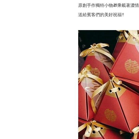
原創手作獨特小物🎁乘載著濃情
送給賓客們的美好祝福!!