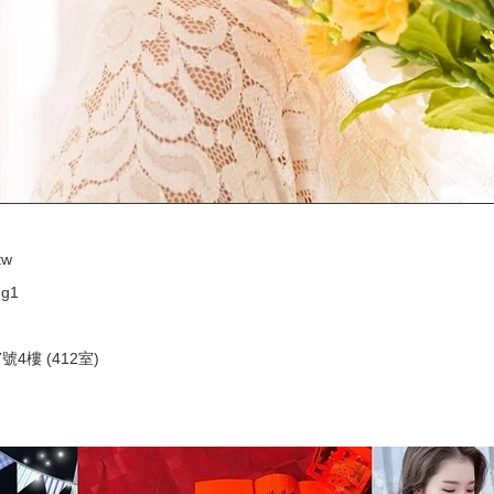
tw
Jg1
樓 (412室)