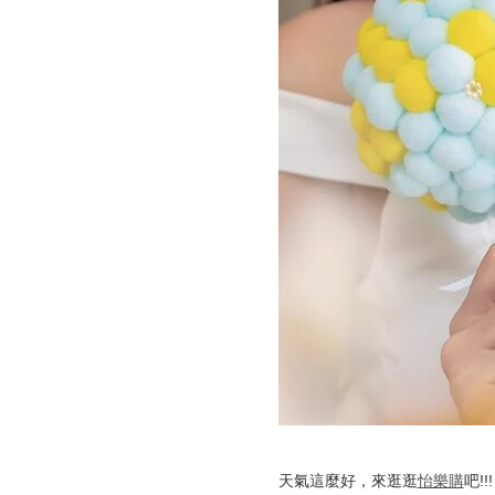
天氣這麼好，來逛逛
怡樂購
吧!!!