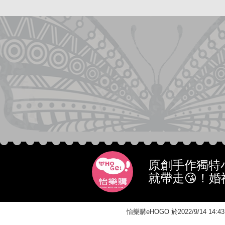
原創手作獨特
就帶走😘！婚
怡樂購eHOGO 於2022/9/14 1