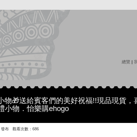
總覽
|
小物🎁送給賓客們的美好祝福!!現品現貨，
禮小物．怡樂購ehogo
4:43 發布 觀看次數：686