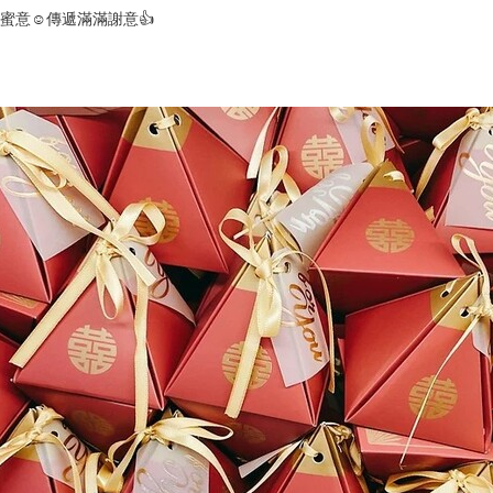
蜜意☺傳遞滿滿謝意👍