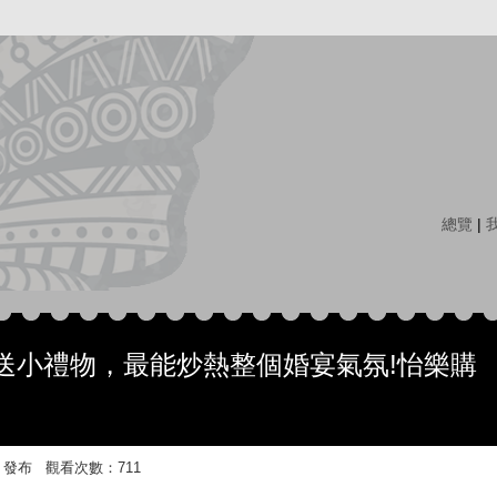
總覽
|
送小禮物，最能炒熱整個婚宴氣氛!怡樂購
4:39 發布 觀看次數：711