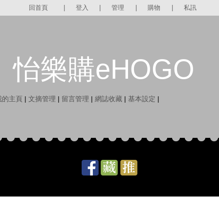
回首頁
|
登入
|
管理
|
購物
|
私訊
怡樂購eHOGO
我的主頁
|
文摘管理
|
留言管理
|
網誌收藏
|
基本設定
|