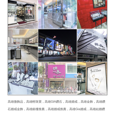
高雄微飾品
，
高雄輕珠寶
，
高雄GIA鑽石
，
高雄婚戒
，
高雄金飾
，
高雄鑽
石婚戒金飾
，
高雄銀樓推薦
，
高雄婚戒推薦
，
高雄Gia婚戒
，
高雄結婚鑽