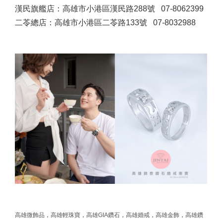
漢民旗艦店：高雄市小港區漢民路288號 07-8062399
二苓總店：高雄市小港區二苓路133號 07-8032988
高雄微飾品
，
高雄輕珠寶
，
高雄GIA鑽石
，
高雄婚戒
，
高雄金飾
，
高雄鑽