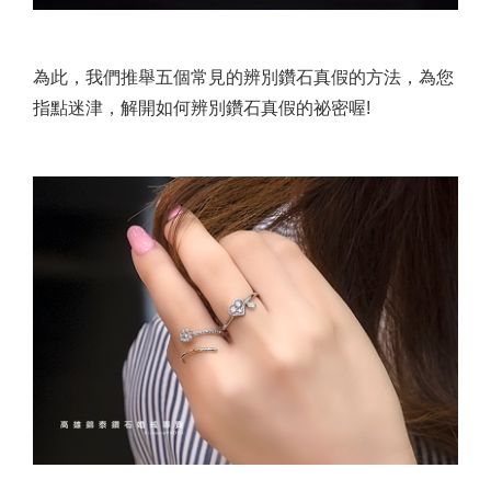
為此，我們推舉五個常見的辨別鑽石真假的方法，為您
指點迷津，解開如何辨別鑽石真假的祕密喔!