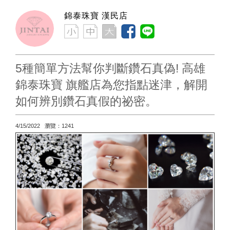
錦泰珠寶 漢民店
5種簡單方法幫你判斷鑽石真偽! 高雄
錦泰珠寶 旗艦店為您指點迷津，解開
如何辨別鑽石真假的祕密。
4/15/2022 瀏覽：1241