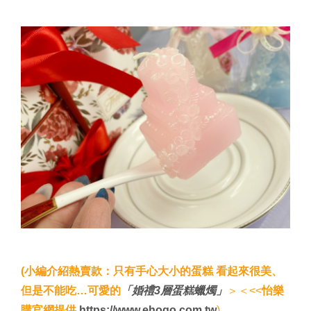
(小編介紹熱賣款：只有手心大小的蛋糕 看起來很美、
但是不能吃…可愛的
「婚禮3層蛋糕蠟燭」
＞＜<<
怡樂
購官網提供
https://www.ehogo.com.tw
)