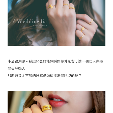
小邊跟您說～精緻的金飾能夠瞬間提升氣質，讓一個女人剎那
間美麗動人
那麼戴黃金首飾的好處是怎樣能瞬間體現的呢？