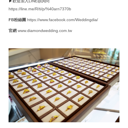
▶歡迎加入LINE@詢問
https://line.me/R/ti/p/%40arn7370b
FB粉絲團
https://www.facebook.com/Weddingdia/
官網
www.diamondwedding.com.tw