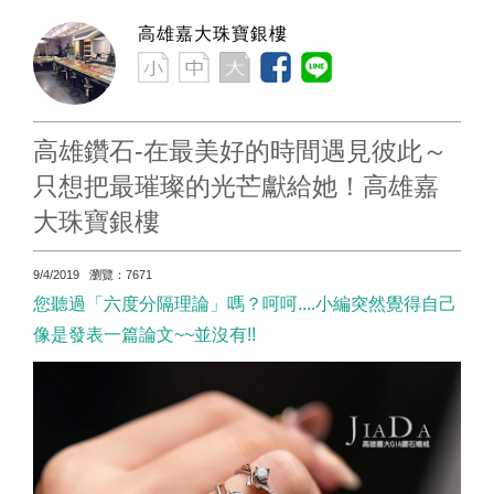
高雄嘉大珠寶銀樓
高雄鑽石-在最美好的時間遇見彼此～
只想把最璀璨的光芒獻給她！高雄嘉
大珠寶銀樓
9/4/2019 瀏覽：7671
您聽過「六度分隔理論」嗎？呵呵....小編突然覺得自己
像是發表一篇論文~~並沒有!!