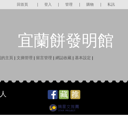
回首頁
|
登入
|
管理
|
購物
|
私訊
宜蘭餅發明館
我的主頁
|
文摘管理
|
留言管理
|
網誌收藏
|
基本設定
|
給人