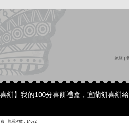
總覽
|
蘭喜餅】我的100分喜餅禮盒，宜蘭餅喜餅
:2 發布 觀看次數：14672