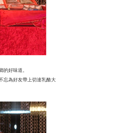
鄉的好味道。
不忘為好友帶上切達乳酪大