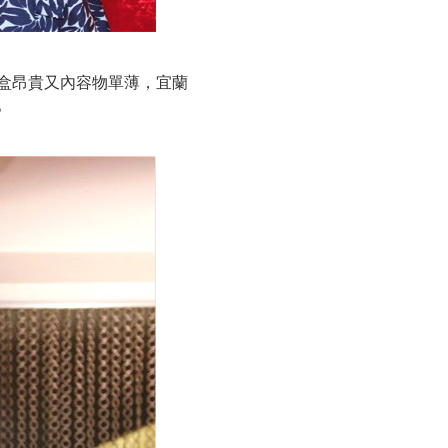
盒昂貴又內容物單薄，宜蘭
。