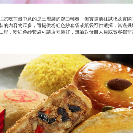
往試吃前最中意的是三層裝的嫁曲輕奏，但實際前往試吃及實際
裝的內容物眾多，還提供粉紅色紗套袋或紙袋可供選擇，當過幾
工程，粉紅色紗套袋可請店裡裝好，無論對發餅人員或賓客都非