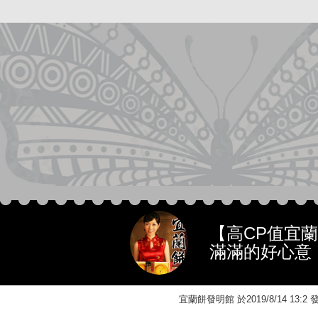
【高CP值宜
滿滿的好心意
宜蘭餅發明館 於2019/8/14 13