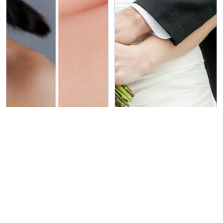
金宏興珠寶銀樓（大甲
鉑宴婚宴會館
店）
鑽石重量如何計算？
訂婚≠結婚？差在