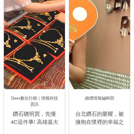
Deer數位行銷｜情報科技
婚禮情報編輯部
資訊
鑽石聰明買，先懂
台北鑽石的榮耀，被
4C這件事! 高雄嘉大
擁抱在懷裡的幸福之
珠寶銀樓 教您挑選
鑽!!!