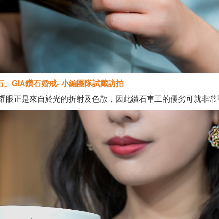
石」GIA鑽石婚戒- 小編團隊試戴訪拍
耀眼正是來自於光的折射及色散，因此鑽石車工的優劣可就非常