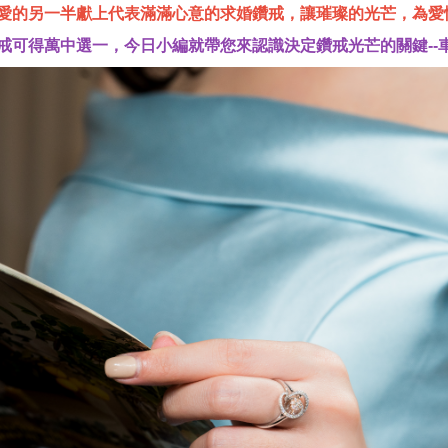
愛的另一半獻上代表滿滿心意的求婚鑽戒，讓璀璨的光芒，為愛情寫
戒可得萬中選一，今日小編就帶您來認識決定鑽戒光芒的關鍵--車