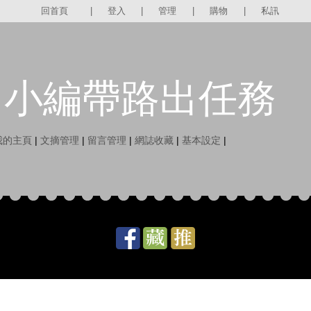
回首頁
|
登入
|
管理
|
購物
|
私訊
小編帶路出任務
我的主頁
|
文摘管理
|
留言管理
|
網誌收藏
|
基本設定
|