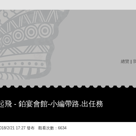
總覽
|
飛 - 鉑宴會館-小編帶路.出任務
8/2/21 17:27 發布 觀看次數：6634