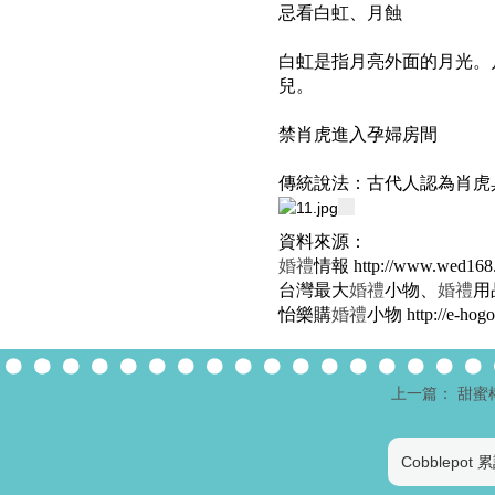
忌看白虹、月蝕
白虹是指月亮外面的月光。
兒
。
禁肖虎進入
孕婦
房間
傳統說法：古代人認為肖虎
資料來源：
婚禮
情報
http://www.wed168
台灣最大
婚禮
小物
、
婚禮
用
怡樂購
婚禮
小物
http://e-ho
上一篇： 甜蜜
Cobblepot