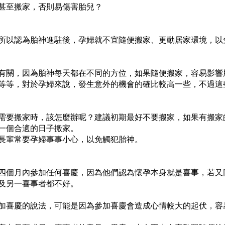
甚至搬家，否則易傷害胎兒？
所以認為
胎神
進駐後，
孕婦
就不宜隨便搬家、更動居家環境，以
有關，因為胎神每天都在不同的方位，如果隨便搬家，容易影響
等等，對於
孕婦
來說，發生意外的機會的確比較高一些，不過這
需要搬家時，該怎麼辦呢？建議初期最好不要搬家，如果有搬家
一個合適的日子搬家。
長輩常要
孕婦
事事小心，以免觸犯胎神。
四個月內參加任何喜慶，因為他們認為
懷孕
本身就是喜事，若又
及另一喜事者都不好。
加
喜慶
的說法，可能是因為參加
喜慶
會造成心情較大的起伏，容