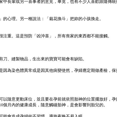
家中長輩或另一
喜事
者的意見，畢竟，也有不少人喜歡跟隨傳統
」的心理。另一種說法：「栽花換斗」把妳的小孩換走。
很注重。這是預防「
凶沖喜
」，所有喪家的東西都不能接觸。
剪刀、縫製物品，生出來的
寶寶
可能會有缺陷。
是因為染色體異常或是因其他病變使然，
孕婦
應定期做產檢，保
可以隨意更動床位，並且要在孕前就依照胎神的位置擺放好，
孕
10個月內的健康成長，隨意觸碰胎神，是會影響到胎兒的。
可能會造成
孕婦
的不習慣、導致夜晚不易入眠。