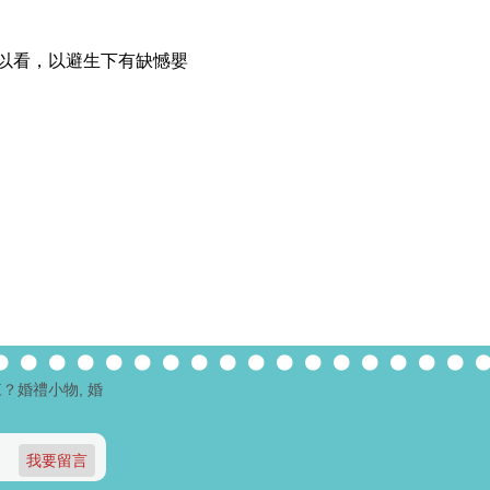
以看，以避生下有缺憾
嬰
？婚禮小物, 婚