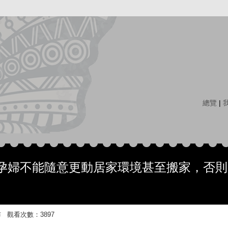
總覽
|
孕婦不能隨意更動居家環境甚至搬家，否則
38 發布 觀看次數：3897