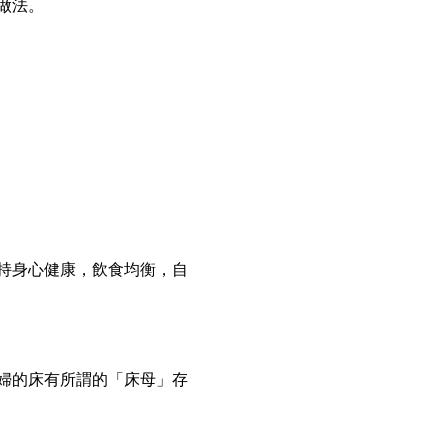
做法。
持身心健康，飲食均衡，自
婦
的床有所謂的「
床母
」存