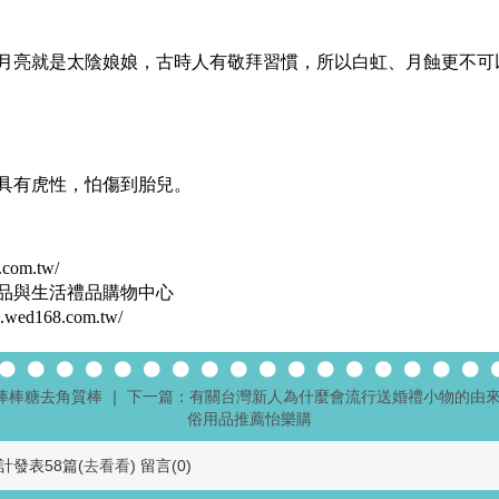
月亮就是太陰娘娘，古時人有敬拜習慣，所以白虹、月蝕更不可
具有虎性，怕傷到
胎兒
。
.com.tw/
品
與生活
禮品
購物中心
go.wed168.com.tw/
棒棒糖去角質棒
｜
下一篇：有關台灣新人為什麼會流行送婚禮小物的由來
俗用品推薦怡樂購
 累計發表58篇(
去看看
) 留言(
0
)