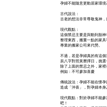
孕婦不能隨意更動居家環境
古代說法：
古老的想法非常尊敬鬼神，
現代觀點：
這個禁忌主要是與動到
胎神
整理東西，搬重一點的家具
專業的搬家公司來代勞。
不過，若是
孕婦
真的有這個
辰八字對照黃曆擇日，挑選
除了上面的禁忌之外，家裡
例如：不可參加喜慶
傳統說法：
孕婦
不能在
懷孕
造成「沖喜」，對
孕婦
本身
現代觀點：對於
孕婦
不能參
吧！