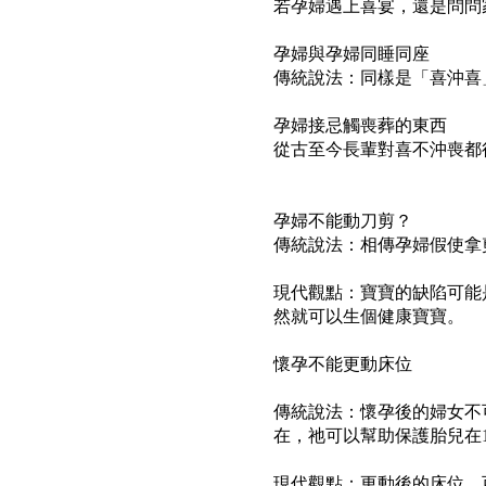
若孕婦遇上
喜宴
，還是問問
孕婦
與孕婦同睡同座
傳統說法：同樣是「喜沖喜
孕婦
接忌觸喪葬的東西
從古至今長輩對喜不沖喪都
孕婦不
能動刀剪？
傳統說法：相傳
孕婦
假使拿
現代觀點：
寶寶
的缺陷可能
然就可以生個健康
寶寶
。
懷孕
不能更動床位
傳統說法：
懷孕
後的婦女不
在，祂可以幫助保護胎兒在
現代觀點：更動後的床位，