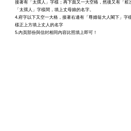
接著有「太孺人」字樣；再下面又一大空格，然後又有「粧
「太孺人」字樣間，填上丈母娘的名字。
4.府字以下又空一大格，接著右邊有「尊婚翁大人閣下」字
樣正上方填上丈人的名字
5.內頁部份與信封相同內容比照填上即可！