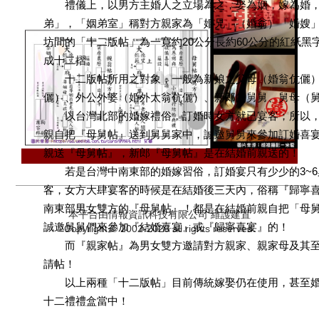
禮儀上，以男方主婚人之立場為之，娶為姻，嫁為婚，
弟」，「姻弟室」稱對方親家為「婚兄」（婚翁）「婚嫂
坊間的「十二版帖」為一寬約20公分長約60公分的紅紙黑
成十二摺。
十二版帖所用之對象，一般為新娘之父母（婚翁伉儷）
儷）、外公外婆（婚外太翁伉儷）、新郎的舅舅、舅母（
以台灣北部的婚嫁禮俗，訂婚時女方就已宴客；所以，
親自把『母舅帖』送到舅舅家中，誠邀舅舅來參加訂婚喜
親送『母舅帖』，新郎『母舅帖』是在結婚前親送的！
若是台灣中南東部的婚嫁習俗，訂婚宴只有少少的3~6
客，女方大肆宴客的時候是在結婚後三天內，俗稱『歸寧
南東部男女雙方的『母舅帖』！都是在結婚前親自把「母
本平台由情報資訊科技有限公司 維護建置
誠邀舅舅們來參加『結婚喜宴』或『歸寧喜宴』的！
Copyright © 2002-2026 all rights reserved.
而『親家帖』為男女雙方邀請對方親家、親家母及其至
請帖！
以上兩種「十二版帖」目前傳統嫁娶仍在使用，甚至婚
十二禮禮盒當中！