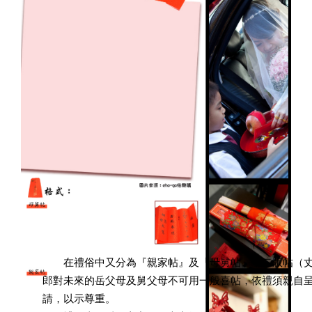
在禮俗中又分為『親家帖』及『母舅帖』十二版帖（丈
郎對未來的岳父母及舅父母不可用一般喜帖，依禮須親自
請，以示尊重。