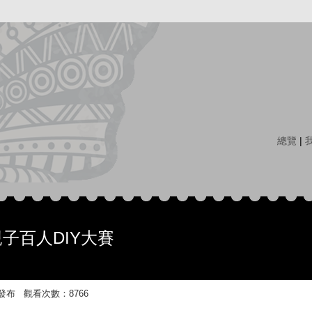
總覽
|
子百人DIY大賽
:14 發布 觀看次數：8766